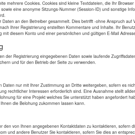
eite mehrere Cookies. Cookies sind kleine Textdateien, die Ihr Browser
sowie eine anonyme Sitzungs-Nummer (Session-ID) und sonstige Informa
rd.
 Daten an den Betreiber gesammelt. Dies betrifft -ohne Anspruch auf V
 nach Ihrer Registrierung erstellten Kommentare und Inhalte. Ihr Benu
it diesem Konto und einer persönlichen und gültigen E-Mail Adress
g
men der Registrierung eingegebenen Daten sowie laufende Zugriffsdate
chern und für den Betrieb der Seite zu verwenden.
 Daten nur mit Ihrer Zustimmung an Dritte weitergeben, sofern es nic
ung rechtlicher Interessen erforderlich sind. Eine Ausnahme stellt allde
lohnung für eine Projekt welches Sie unterstützt haben angefordert habe
 Ihnen die Belohung zukommen lassen kann.
er den von Ihnen angegebenen Kontaktdaten zu kontaktieren, sofern di
s.com und andere Benutzer Sie kontaktieren, sofern Sie dies an entspre