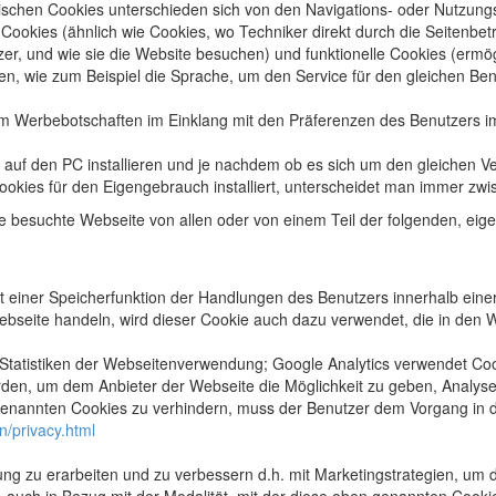
ischen Cookies unterschieden sich von den Navigations- oder Nutzungs
 Cookies (ähnlich wie Cookies, wo Techniker direkt durch die Seitenbe
zer, und wie sie die Website besuchen) und funktionelle Cookies (ermö
en, wie zum Beispiel die Sprache, um den Service für den gleichen Ben
um Werbebotschaften im Einklang mit den Präferenzen des Benutzers i
s auf den PC installieren und je nachdem ob es sich um den gleichen V
ookies für den Eigengebrauch installiert, unterscheidet man immer zw
ie besuchte Webseite von allen oder von einem Teil der folgenden, ei
t einer Speicherfunktion der Handlungen des Benutzers innerhalb eine
bseite handeln, wird dieser Cookie auch dazu verwendet, die in den 
Statistiken der Webseitenverwendung; Google Analytics verwendet Co
en, um dem Anbieter der Webseite die Möglichkeit zu geben, Analysen 
genannten Cookies zu verhindern, muss der Benutzer dem Vorgang in d
n/privacy.html
g zu erarbeiten und zu verbessern d.h. mit Marketingstrategien, um 